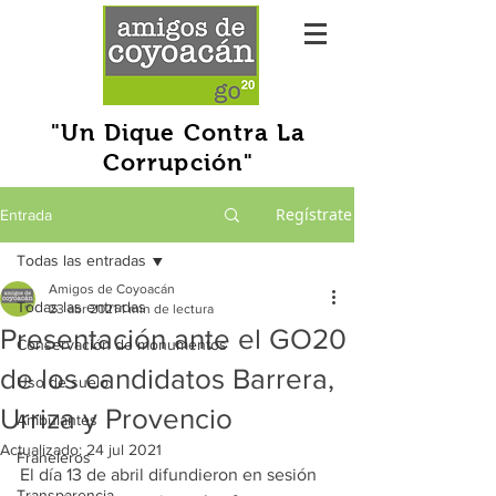
"Un Dique Contra La
Corrupción"
Regístrate
Entrada
Todas las entradas
Amigos de Coyoacán
Todas las entradas
23 abr 2021
1 min de lectura
Presentación ante el GO20
Conservación de monumentos
de los candidatos Barrera,
Uso de suelo
Urriza y Provencio
Ambulantes
Actualizado:
24 jul 2021
Franeleros
El día 13 de abril difundieron en sesión 
Transparencia