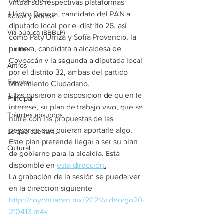
virtual sus respectivas plataformas 
Héctor Barrera, candidato del PAN a 
Robos y asaltos
diputado local por el distrito 26, así 
Vía pública (BBBLP)
como Paty Urriza y Sofía Provencio, la 
primera, candidata a alcaldesa de 
Turibús
Coyoacán y la segunda a diputada local 
Antros
por el distrito 32, ambas del partido 
Eventos
Movimiento Ciudadano.
Ellas pusieron a disposición de quien le 
Principal
interese, su plan de trabajo vivo, que se 
Trámites absurdos
nutre con las propuestas de las 
personas que quieran aportarle algo. 
Lo que cuentan...
Este plan pretende llegar a ser su plan 
Cultural
de gobierno para la alcaldía. Está 
disponible en 
esta dirección
.
La grabación de la sesión se puede ver 
en la dirección siguiente: 
http://coyohuacan.mx/2021/video/go20-
210413.m4v