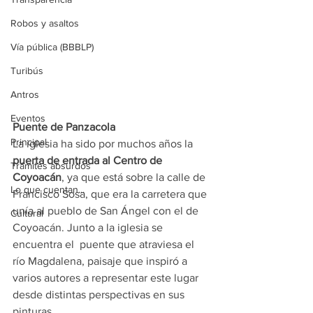
Robos y asaltos
Vía pública (BBBLP)
Turibús
Antros
Eventos
Puente de Panzacola
Principal
La iglesia ha sido por muchos años la 
puerta de entrada al Centro de 
Trámites absurdos
Coyoacán
, ya que está sobre la calle de 
Lo que cuentan...
Francisco Sosa, que era la carretera que 
unía al pueblo de San Ángel con el de 
Cultural
Coyoacán. Junto a la iglesia se 
encuentra el  puente que atraviesa el 
río Magdalena, paisaje que inspiró a 
varios autores a representar este lugar 
desde distintas perspectivas en sus 
pinturas.