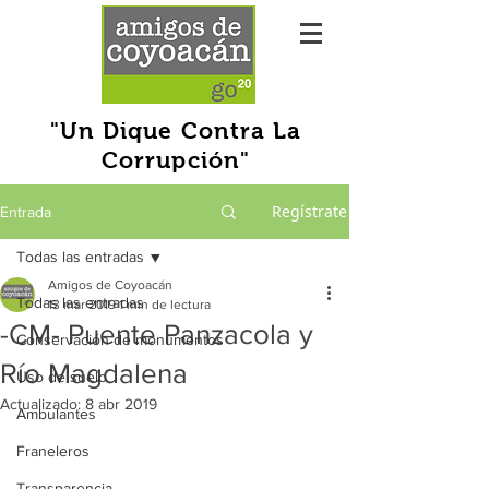
"Un Dique Contra La
Corrupción"
Regístrate
Entrada
Todas las entradas
Amigos de Coyoacán
Todas las entradas
13 mar 2019
1 min de lectura
-CM- Puente Panzacola y
Conservación de monumentos
Río Magdalena
Uso de suelo
Actualizado:
8 abr 2019
Ambulantes
Franeleros
Transparencia