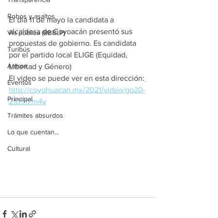
Robos y asaltos
El día 11 de mayo la candidata a 
alcaldesa de Coyoacán presentó sus 
Vía pública (BBBLP)
propuestas de gobierno. Es candidata 
Turibús
por el partido local ELIGE (Equidad, 
Antros
Libertad y Género)
El video se puede ver en esta dirección:
Eventos
http://coyohuacan.mx/2021/video/go20-
Principal
210511.m4v
Trámites absurdos
Lo que cuentan...
Cultural