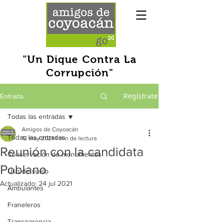
"Un Dique Contra La
Corrupción"
Regístrate
Entrada
Todas las entradas
Amigos de Coyoacán
Todas las entradas
12 may 2021
1 min de lectura
Reunión con la candidata
Conservación de monumentos
Poblano
Uso de suelo
Actualizado:
24 jul 2021
Ambulantes
Franeleros
Transparencia