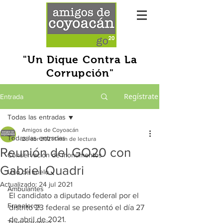
"Un Dique Contra La
Corrupción"
Regístrate
Entrada
Todas las entradas
Amigos de Coyoacán
Todas las entradas
28 abr 2021
1 min de lectura
Reunión del GO20 con
Conservación de monumentos
Gabriel Quadri
Uso de suelo
Actualizado:
24 jul 2021
Ambulantes
El candidato a diputado federal por el 
Franeleros
distrito 23 federal se presentó el día 27 
de abril de 2021.
Transparencia