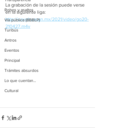
La grabación de la sesión puede verse 
Robos y asaltos
en la siguiente liga:
http://coyohuacan.mx/2021/video/go20-
Vía pública (BBBLP)
210427.m4v
Turibús
Antros
Eventos
Principal
Trámites absurdos
Lo que cuentan...
Cultural