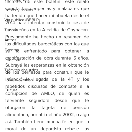
lectores de este boletín, este relato 
cuenta las peripecias y malabares que 
Robos y asaltos
ha tenido que hacer mi abuela desde el 
Vía pública (BBBLP)
2014 para intentar construir la casa de 
sus sueños en la Alcaldía de Coyoacán. 
Turibús
Previamente he hecho un resumen de 
Antros
las dificultades burocráticas con las que 
Eventos
se ha enfrentado para obtener la 
manifestación de obra durante 5 años. 
Principal
Subrayé las esperanzas en la obtención 
Trámites absurdos
de los permisos para construir que le 
infundió la llegada de la 4T y los 
Lo que cuentan...
repetidos discursos de combate a la 
Cultural
corrupción de AMLO, de quien es 
ferviente seguidora desde que le 
otorgaron la tarjeta de pensión 
alimentaria, por ahí del año 2002, o algo 
así. También tiene mucha fe en que la 
moral de un deportista rebase las 