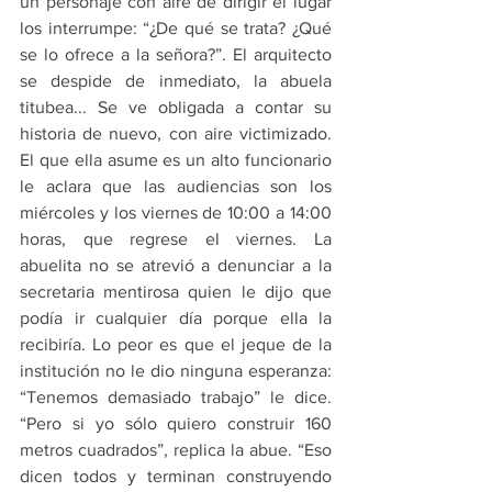
un personaje con aire de dirigir el lugar 
los interrumpe: “¿De qué se trata? ¿Qué 
se lo ofrece a la señora?”. El arquitecto 
se despide de inmediato, la abuela 
titubea... Se ve obligada a contar su 
historia de nuevo, con aire victimizado. 
El que ella asume es un alto funcionario 
le aclara que las audiencias son los 
miércoles y los viernes de 10:00 a 14:00 
horas, que regrese el viernes. La 
abuelita no se atrevió a denunciar a la 
secretaria mentirosa quien le dijo que 
podía ir cualquier día porque ella la 
recibiría. Lo peor es que el jeque de la 
institución no le dio ninguna esperanza: 
“Tenemos demasiado trabajo” le dice. 
“Pero si yo sólo quiero construir 160 
metros cuadrados”, replica la abue. “Eso 
dicen todos y terminan construyendo 