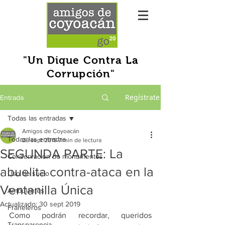
"Un Dique Contra La
Corrupción"
Regístrate
Entrada
Todas las entradas
Amigos de Coyoacán
Todas las entradas
28 sept 2019
7 min de lectura
SEGUNDA PARTE: La
Conservación de monumentos
abuelita contra-ataca en la
Uso de suelo
Ventanilla Única
Ambulantes
Actualizado:
30 sept 2019
Franeleros
Como podrán recordar, queridos 
Transparencia