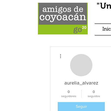
"Un
Inic
Más acciones
aurelia_alvarez
0
0
seguidores
seguidos
Seguir