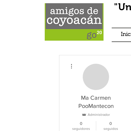
"Un
Inic
Más acciones
Ma Carmen
PooMantecon
Administrador
0
0
seguidores
seguidos