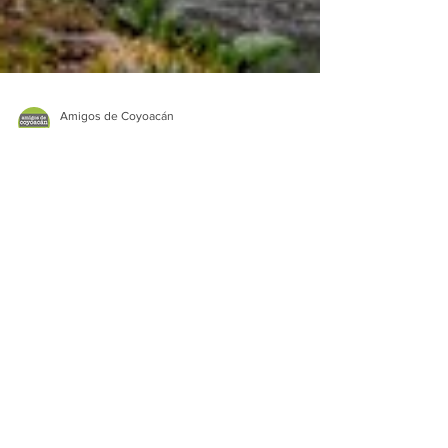
Amigos de Coyoacán
29 jul 2019
2 min de lectura
El Río Magdalena, único
río vivo en la Ciudad de
México
Carmen Aguilar El Río Magdalena, único río
vivo que atraviesa la Ciudad de México, nace