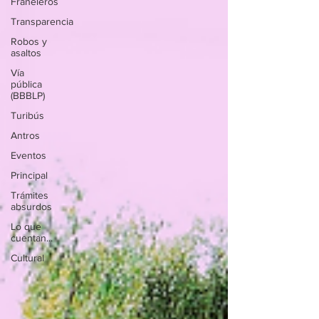
Franeleros
Transparencia
Robos y
asaltos
Vía
pública
(BBBLP)
Turibús
Antros
Eventos
Principal
Trámites
absurdos
Lo que
cuentan...
Cultural