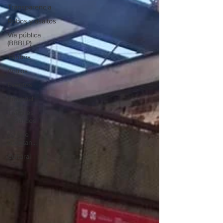
Transparencia
Robos y asaltos
Vía pública
(BBBLP)
Turibús
Antros
Eventos
Principal
Trámites
absurdos
Lo que
cuentan...
Cultural