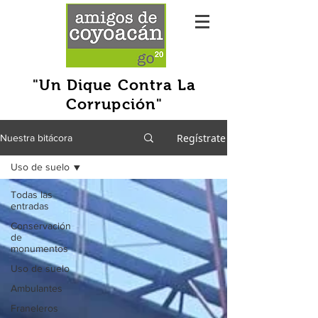
"Un Dique Contra La
Corrupción"
Regístrate
Nuestra bitácora
Uso de suelo
Todas las
entradas
Conservación
de
monumentos
Uso de suelo
Ambulantes
Franeleros