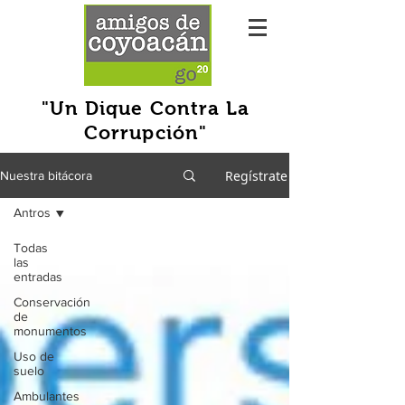
"Un Dique Contra La
Corrupción"
Regístrate
Nuestra bitácora
Antros
Todas
las
entradas
Conservación
de
monumentos
Uso de
suelo
Ambulantes