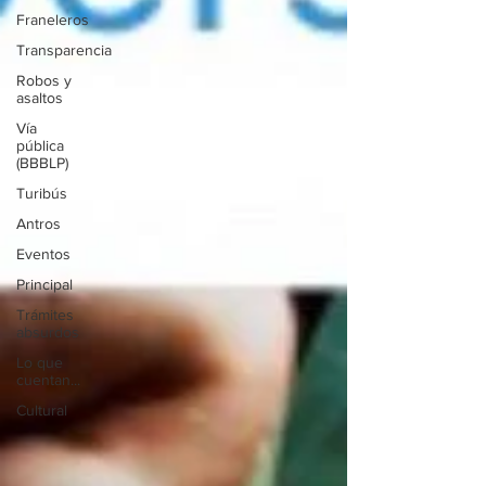
Franeleros
Transparencia
Robos y
asaltos
Vía
pública
(BBBLP)
Turibús
Antros
Eventos
Principal
Trámites
absurdos
Lo que
cuentan...
Cultural