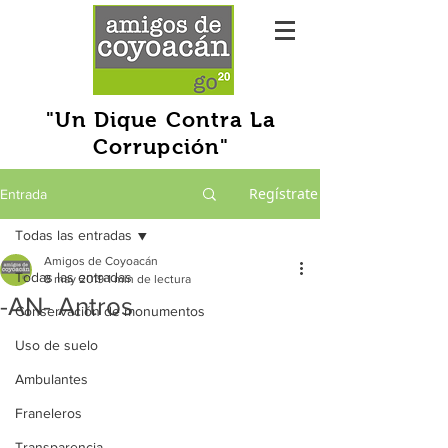
"Un Dique Contra La
Corrupción"
Regístrate
Entrada
Todas las entradas
Amigos de Coyoacán
Todas las entradas
8 may 2019
1 min de lectura
-AN- Antros
Conservación de monumentos
Uso de suelo
Ambulantes
Franeleros
Transparencia