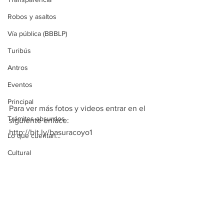
Robos y asaltos
Vía pública (BBBLP)
Turibús
Antros
Eventos
Principal
Para ver más fotos y videos entrar en el 
Trámites absurdos
siguiente enlace:
http://bit.ly/basuracoyo1
Lo que cuentan...
Cultural