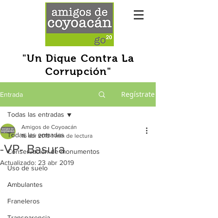
"Un Dique Contra La
Corrupción"
Regístrate
Entrada
Todas las entradas
Amigos de Coyoacán
Todas las entradas
16 abr 2019
1 min de lectura
-VP- Basura
Conservación de monumentos
Actualizado:
23 abr 2019
Uso de suelo
Ambulantes
Franeleros
Transparencia