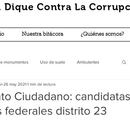
 Dique Contra La Corrupc
io
Nuestra bitácora
¿Quiénes somos?
de monumentos
Uso de suelo
Ambulantes
án
26 may 2021
1 min de lectura
Robos y asaltos
Vía pública (BBBLP)
Turibús
to Ciudadano: candidatas
 federales distrito 23
l
Trámites absurdos
Lo que cuentan...