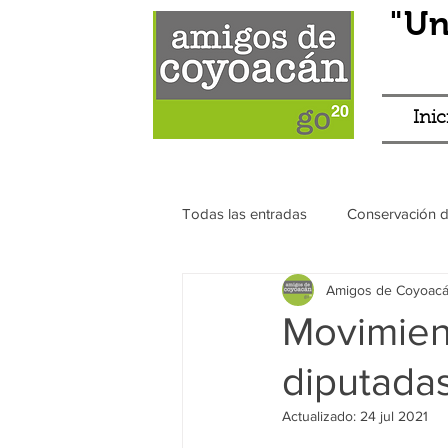
"Un
Inic
Todas las entradas
Conservación 
Amigos de Coyoac
Franeleros
Transparencia
Movimien
diputadas
Antros
Eventos
Principa
Actualizado:
24 jul 2021