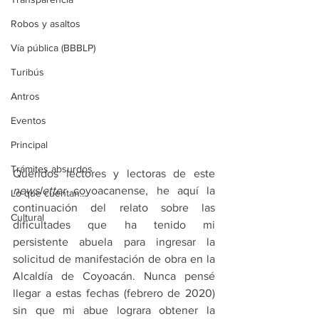
Robos y asaltos
Vía pública (BBBLP)
Turibús
Antros
Eventos
Principal
Trámites absurdos
Queridos lectores y lectoras de este 
newsletter
 coyoacanense, he aquí la 
Lo que cuentan...
continuación del relato sobre las 
Cultural
dificultades que ha tenido mi 
persistente abuela para ingresar la 
solicitud de manifestación de obra en la 
Alcaldía de Coyoacán. Nunca pensé 
llegar a estas fechas (febrero de 2020) 
sin que mi abue lograra obtener la 