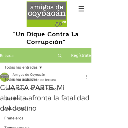
"Un Dique Contra La
Corrupción"
Regístrate
Entrada
Todas las entradas
Amigos de Coyoacán
Todas las entradas
5 mar 2020
6 min de lectura
CUARTA PARTE. Mi
Conservación de monumentos
abuelita afronta la fatalidad
Uso de suelo
del destino
Ambulantes
Franeleros
Transparencia