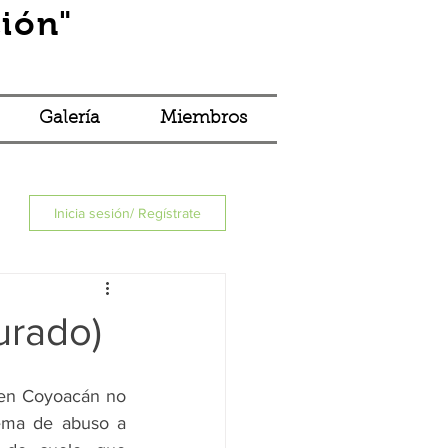
ión"
Iniciar sesión
Galería
Miembros
Inicia sesión/ Regístrate
urado)
 en Coyoacán no 
ema de abuso a 