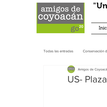
"Un
Inic
Todas las entradas
Conservación 
Amigos de Coyoac
Franeleros
Transparencia
US- Plaza
Antros
Eventos
Principa