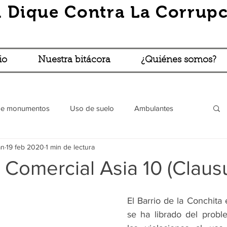
 Dique Contra La Corrupc
io
Nuestra bitácora
¿Quiénes somos?
de monumentos
Uso de suelo
Ambulantes
án
19 feb 2020
1 min de lectura
Robos y asaltos
Vía pública (BBBLP)
Turibús
 Comercial Asia 10 (Claus
l
Trámites absurdos
Lo que cuentan...
El Barrio de la Conchita
se ha librado del probl