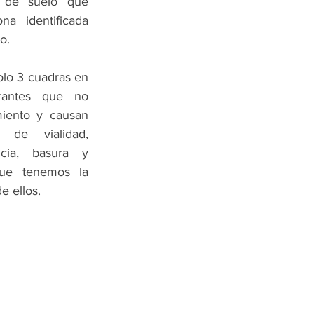
o de suelo que 
a identificada 
o.
lo 3 cuadras en 
antes que no 
iento y causan 
s de vialidad, 
ncia, basura y 
ue tenemos la 
e ellos.