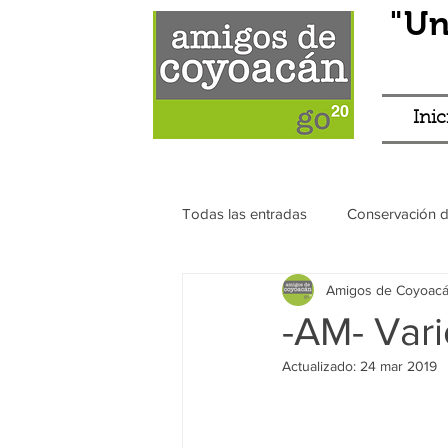
"Un
Inic
Todas las entradas
Conservación 
Amigos de Coyoac
Franeleros
Transparencia
-AM- Var
Actualizado:
24 mar 2019
Antros
Eventos
Principa