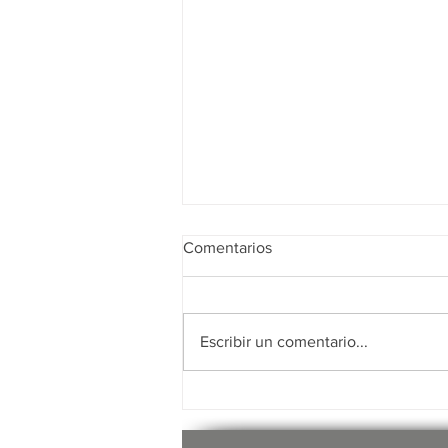
Comentarios
-AM- Ambulantes
Escribir un comentario...