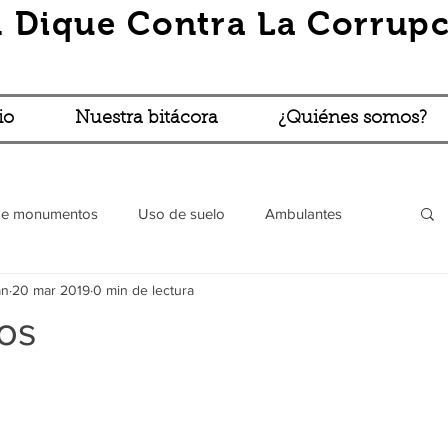
 Dique Contra La Corrupc
io
Nuestra bitácora
¿Quiénes somos?
de monumentos
Uso de suelo
Ambulantes
án
20 mar 2019
0 min de lectura
Robos y asaltos
Vía pública (BBBLP)
Turibús
ios
l
Trámites absurdos
Lo que cuentan...