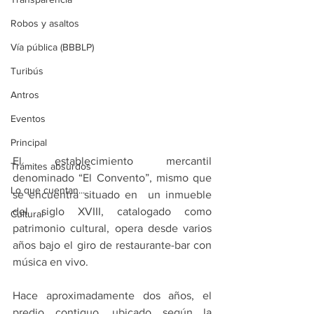
Robos y asaltos
Vía pública (BBBLP)
Turibús
Antros
Eventos
Principal
El establecimiento mercantil 
Trámites absurdos
denominado “El Convento”, mismo que 
Lo que cuentan...
se encuentra situado en  un inmueble 
del siglo XVIII, catalogado como 
Cultural
patrimonio cultural, opera desde varios 
años bajo el giro de restaurante-bar con 
música en vivo.
Hace aproximadamente dos años, el 
predio contiguo, ubicado según la 