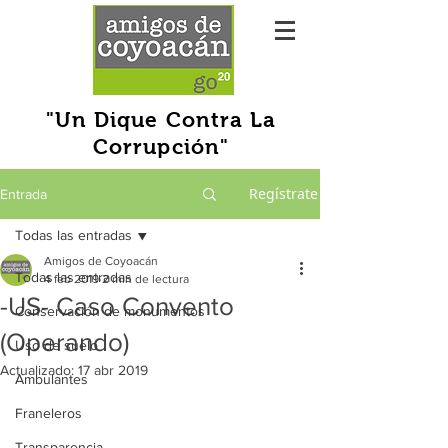
"Un Dique Contra La
Corrupción"
Regístrate
Entrada
Todas las entradas
Amigos de Coyoacán
Todas las entradas
4 feb 2019
2 min de lectura
-US- Caso Convento
Conservación de monumentos
(Operando)
Uso de suelo
Actualizado:
17 abr 2019
Ambulantes
Franeleros
Transparencia