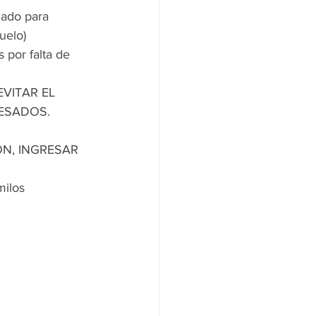
zado para 
uelo)
 por falta de 
VITAR EL 
ESADOS.
N, INGRESAR 
milos