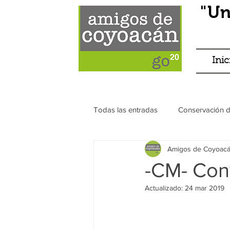
"Un
Inic
Todas las entradas
Conservación 
Amigos de Coyoac
Franeleros
Transparencia
-CM- Con
Actualizado:
24 mar 2019
Antros
Eventos
Principa