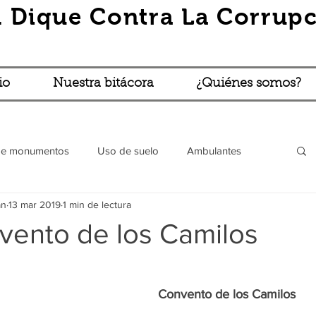
 Dique Contra La Corrupc
io
Nuestra bitácora
¿Quiénes somos?
de monumentos
Uso de suelo
Ambulantes
án
13 mar 2019
1 min de lectura
Robos y asaltos
Vía pública (BBBLP)
Turibús
vento de los Camilos
l
Trámites absurdos
Lo que cuentan...
Convento de los Camilos